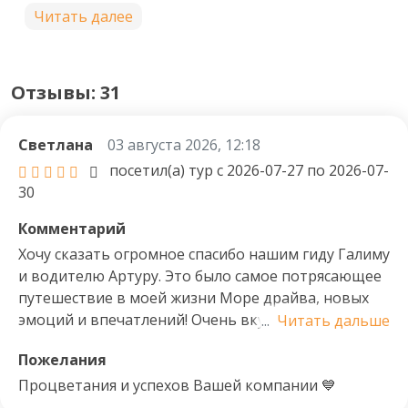
Читать далее
➤ Проживание в БАРН ХАУСАХ – это 
современные, удобные и уютные домики с 
панорамными окнами на горы (1 ночь).

Отзывы: 31
➤ Новые даты в турах. Не везде у нас бывает 
проживание в Барн хаусах, бывает и в таких 
Светлана
03 августа 2026, 12:18
местах как: 

посетил(а) тур с 2026-07-27 по 2026-07-
30
• A-FRAME (Турбаза «Адамант») - домики со всеми 
условиями: кондиционер, собственная ванная 
Комментарий
комната и туалет, огромные кровати. 

Хочу сказать огромное спасибо нашим гиду Галиму
и водителю Артуру. Это было самое потрясающее
• Сафари-тенты (комплекс горный ветер) - 
путешествие в моей жизни Море драйва, новых
прекрасное место, где мы можем пожить среди 
эмоций и впечатлений! Очень вкусное и свежее
...
Читать дальше
прекрасных гор и наслаждаться природой 
питание. Уютные домики. Музыкальное
(Туалет и душевая на территории комплекса, не 
Пожелания
сопровождение в дороге и даже фильм
внутри номера)

посмотрели. Преодолели все страхи и отлично
Процветания и успехов Вашей компании 💙
перезагрузились! Обязательно вернусь еще 💙 Мое