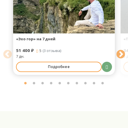
«Эхо гор» на 7 дней
«Т
51 400 ₽
34
5
(3 отзыва)
7 дн.
5 
Подробнее