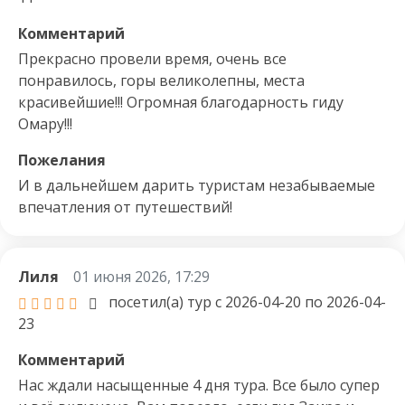
Комментарий
➤ Мастер классы

Прекрасно провели время, очень все
➤ С НАМИ ВАС ЖДЕТ : КРАСИВАЯ ПРИРОДА, 
понравилось, горы великолепны, места
ЯРКИЕ ВПЕЧАТЛЕНИЯ И ОСТРЫЕ ОЩУЩЕНИЯ.

красивейшие!!! Огромная благодарность гиду
Омару!!!
Пожелания
И в дальнейшем дарить туристам незабываемые
впечатления от путешествий!
Лиля
01 июня 2026, 17:29
посетил(а) тур с 2026-04-20 по 2026-04-
23
Комментарий
Нас ждали насыщенные 4 дня тура. Все было супер