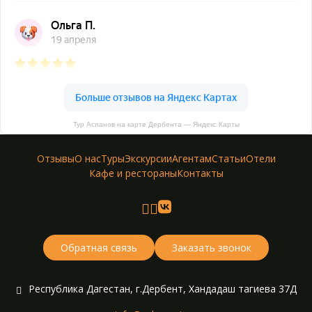
Тур Асланов на карте Дербента — Яндекс Карты
Отзывы
О нас
Туры
Экскурсии
Агентам
Статьи
Отели
Кафе и рестораны
Контакты
Обратная связь
Заказать звонок
Республика Дагестан
,
г.Дербент
,
Хандадаш тагиева 37Д