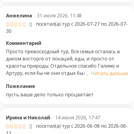
 ➤ ПРОЖИВАНИЕ В ДЕРБЕНТЕ (2 ночи) варианты:

сердце осталось в горах 💙 Спасибо за
1) отель 4* с видом на горы 

незабываемый отдых и новых друзей
Анжелина
31 июля 2026, 11:48
2) отель 3* на берегу Каспийского моря 

посетил(а) тур с 2026-07-27 по 2026-07-
➤ МИНИ ГРУППЫ – качество всегда важнее 
30
количества, мы не набираем больших групп, что 
Комментарий
позволяет уделить внимание каждому 
Просто превосходный тур, Вся семья осталась в
участнику. 

диком восторге от локаций, еды, и просто от
➤ ВСЕ ВКЛЮЧЕНО – трехразовое питание, 
красоты природы. Отдельное спасибо Галиму и
комфортный транспорт и сопровождение гида, 
Артуру, если бы не они отдых был бы другой, днем
...
Читать дальше
все входные билеты и активности, катание на 
веселились в поездке, а вечером отдыхали у
катерах и джипинги , экскурсии и мастер классы.

Пожелания
костра. Огромное спасибо Вашему турагентству,
➤ ТАЙМИНГ – выработали такой тайминг, что 
вернемся и не раз) уже пообщали исследовать
пусть ваше дело только процветает
позволит посещать многие локации с 
Южную часть Дагестана) (p.s- шашлык был
минимальным количеством посторонних людей.

превосходный)
➤ Помощь в подборе рейсов\отелей до и после 
тура.  

Ирина и Николай
14 июня 2026, 17:47
посетил(а) тур с 2026-06-08 по 2026-06-
➤ Поддержка со стороны организатора 24\7.

11