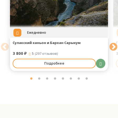
Ежедневно
Сулакский каньон и Бархан Сарыкум
3 800 ₽
3
5
(297 отзывов)
Подробнее