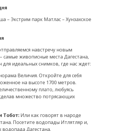
дня
а – Экстрим парк Матлас – Хунзахское
ня
отправляемся навстречу новым
– самые живописные места Дагестана,
н для идеальных снимков, где нас ждет:
норама Величия. Откройте для себя
ложенное на высоте 1700 метров.
еличественному плато, любуясь
сделав множество потрясающих
 Тобот:
Или как говорят в народе
тана. Посетите водопады Итлятляр и,
 водопада Дагестана.