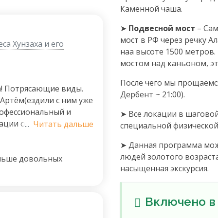
Каменной чаша.
➤
Подвесной мост
– Са
мост в РФ через речку А
са Хунзаха и его
наа высоте 1500 метров.
мостом над каньоном, эт
После чего мы прощаемс
а! Потрясающие виды.
Дербент ~ 21:00).
Артём(ездили с ним уже
профессиональный и
➤ Все локации в шаговой
ации о местных
...
Читать дальше
специальной физической
 поездки на лучшем
➤ Данная программа може
ьно. С другими
людей золотого возраста
о рекомендую
ольше довольных
насыщенная экскурсия.
Включено в