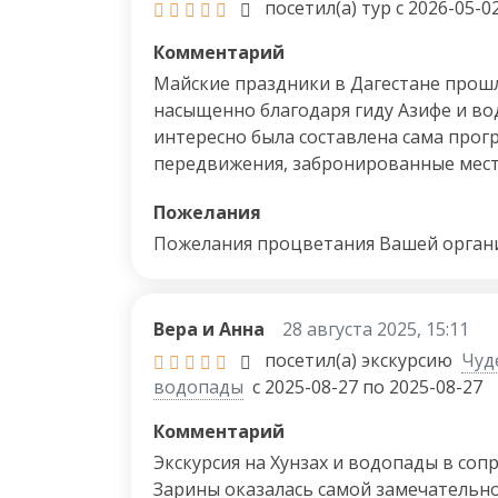
посетил(а) тур с 2026-05-0
Комментарий
Майские праздники в Дагестане прош
насыщенно благодаря гиду Азифе и во
интересно была составлена сама прог
передвижения, забронированные места
профессионализм самого гида - Азифы 
Пожелания
двери были открыты, не было ничего 
конечно же, водителя Рафика, которы
Пожелания процветания Вашей орган
но всем везде и всегда помогал! Спас
Вера и Анна
28 августа 2025, 15:11
посетил(а) экскурсию
Чуде
водопады
с 2025-08-27 по 2025-08-27
Комментарий
Экскурсия на Хунзах и водопады в со
Зарины оказалась самой замечательной