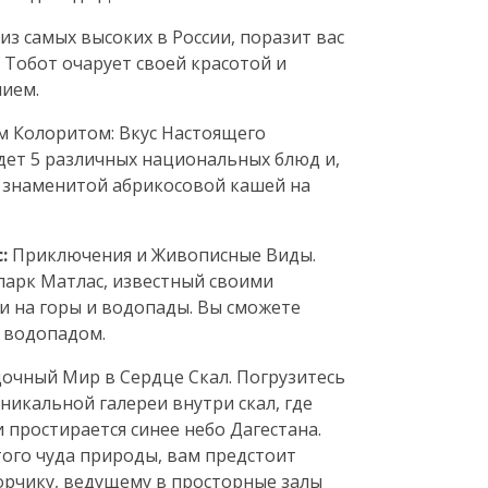
из самых высоких в России, поразит вас
 Тобот очарует своей красотой и
ием.
м Колоритом: Вкус Настоящего
ждет 5 различных национальных блюд и,
ь знаменитой абрикосовой кашей на
с:
Приключения и Живописные Виды.
парк Матлас, известный своими
 на горы и водопады. Вы сможете
м водопадом.
дочный Мир в Сердце Скал. Погрузитесь
никальной галереи внутри скал, где
 простирается синее небо Дагестана.
того чуда природы, вам предстоит
орчику, ведущему в просторные залы