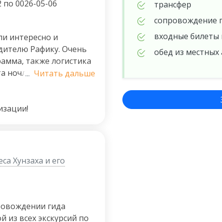
2 по 0026-05-06
трансфер
сопровождение 
входные билеты 
ли интересно и
дителю Рафику. Очень
обед из местных
рамма, также логистика
 ночлега. Спасибо за
...
Читать дальше
(для нашей группы все
невозможного) и,
й не просто вел машину,
изации!
ибо большое!
са Хунзаха и его
провождении гида
 из всех экскурсий по