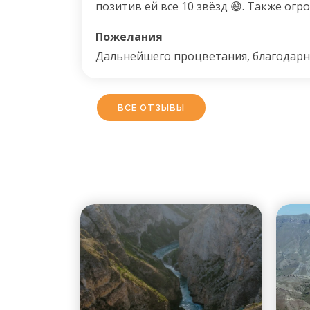
позитив ей все 10 звёзд 😄. Также ог
Чингизу. Не смотря на неприятную си
Пожелания
колесом на нашей экскурсии это не от
устранил проблему пока мы осматрив
Дальнейшего процветания, благодарн
достопримечательности.
ВСЕ ОТЗЫВЫ