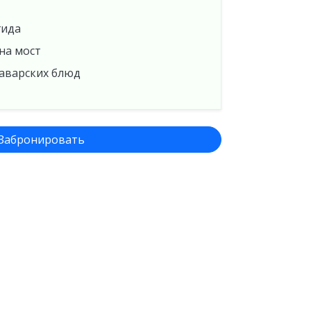
гида
на мост
 аварских блюд
Забронировать