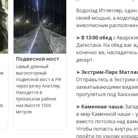
Водопад Итлятляр, один 
своей мощью, а водопад
живописным расположен
➤
В 13:00 обед
с Аварски
Дагестана. На обед вас 
конечно же, насладитес
Подвесной мост
десерт.
самый длинный
➤
Экстрим-Парк Матла
ом
высокогорный
Отправьтесь в Экстрим-
подвесной мост в РФ
через речку Алатляр.
захватывающими видами
Находится в
прогуляться под Хански
Хунзахском районе
в.
наа высоте 1500
➤
Каменная чаша:
Зага
метров.
в мир Каменной чаши – у
вместо потолка над вами
Чтобы попасть внутрь э
пройти по узкому корид