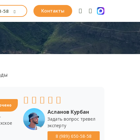
8-58
Контакты
ады
ючено
Асланов Курбан
 
Задать вопрос тревел
хское 
эксперту
8 (989) 650-58-58