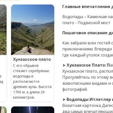
Главные впечатления 
Водопады – Каменная чаш
плато - Подвесной мост
Пошаговое описание д
Как забрали всех гостей
приключениям. Впереди 
где каждый уголок созда
Хунзахское плато
➤
Хунзахское Плато: П
а
С его обрывов
стекают серебряные
Хунзахское плато, распо
е
водопады и
Прогуляйтесь по этому в
ад
располагаются
живописными видами и 
древние аулы. Высота
фотографий.
1700 м. а длина 29
километров.
➤
Водопады Итлятляр и
Визитная карточка Дагес
два самых впечатляющих