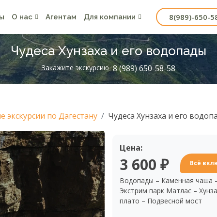
8(989)-650-5
ы
О нас
Агентам
Для компании
Чудеса Хунзаха и его водопады
Закажите экскурсию
8 (989) 650-58-58
 экскурсии по Дагестану
Чудеса Хунзаха и его водоп
Цена:
3 600 ₽
Всё вкл
Водопады – Каменная чаша –
Экстрим парк Матлас – Хунза
плато – Подвесной мост