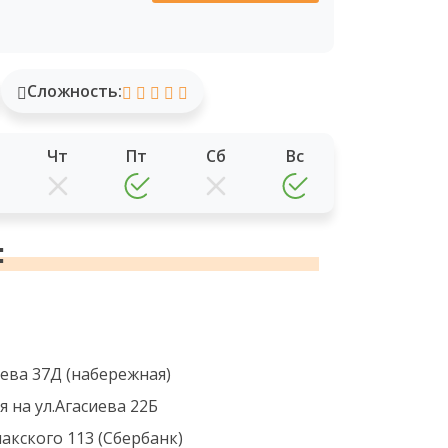
Сложность:
Чт
Пт
Сб
Вс
:
гиева 37Д (набережная)
я на ул.Агасиева 22Б
накского 113 (Сбербанк)