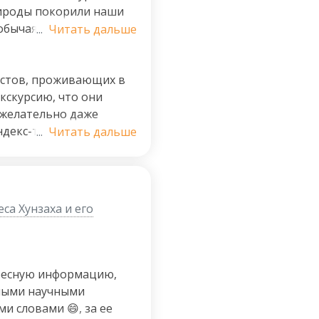
рироды покорили наши
 обычаях, традициях
...
Читать дальше
зготавливается урбеч,
люда и участвовали в
имательна к каждому
истов, проживающих в
ессионализм, доброту и
экскурсию, что они
 желательно даже
ндекс-такси в 06.00
...
Читать дальше
ский пляж ", это за
приездом к месту
то, что экскурсии
2часа.
са Хунзаха и его
ересную информацию,
нными научными
и словами 😄, за ее