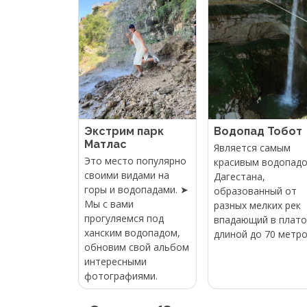
Экстрим парк
Водопад Тобот
Матлас
Является самым
Это место популярно
красивым водопад
своими видами на
Дагестана,
горы и водопадами. ➤
образованный от
Мы с вами
разных мелких рек
прогуляемся под
впадающий в плато
ханским водопадом,
длиной до 70 метро
обновим свой альбом
интересными
фотографиями.