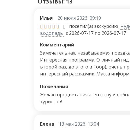
Отзывы: 13
Илья
20 июля 2026, 09:19
посетил(а) экскурсию
Чуде
водопады
с 2026-07-17 по 2026-07-17
Комментарий
Замечательная, незабываемая поездк
Интересная программа. Отличный гид 
второй раз, до этого в Гоор), очень 
интересный рассказчик. Масса информ
обычаях, природе и т. д. Организация
Пожелания
уровне. Всё чётко, вовремя, увлекател
турагенствами не сталкивался, но эт
Желаю процветания агентству и поб
однозначно! Спасибо!
туристов!
Елена
13 мая 2026, 13:04