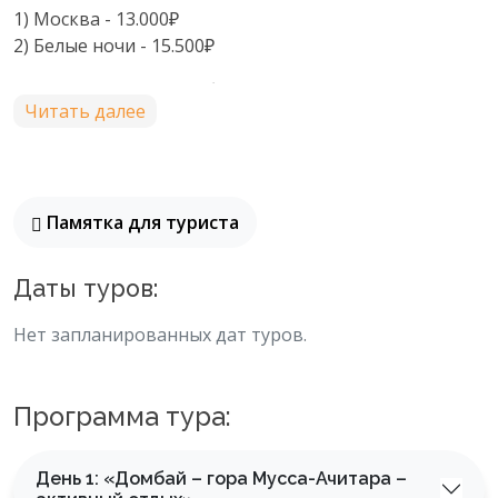
1) Москва
- 13.000₽
2) Белые ночи - 15.500₽
*Иногда отели могут быть изменены, в случае
Читать далее
изменения предупреждаем
Памятка для туриста
Даты туров:
Нет запланированных дат туров.
Программа тура:
День 1: «Домбай – гора Мусса-Ачитара –