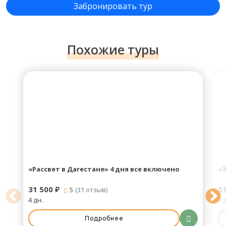
Забронировать тур
Похожие туры
«Рассвет в Дагестане» 4 дня все включено
«Э
31 500 ₽
51
5
(31 отзыв)
4 дн.
7 
Подробнее