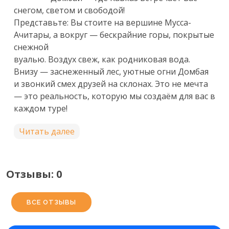
снегом, светом и свободой!

Представьте: Вы стоите на вершине Мусса-
Ачитары, а вокруг — бескрайние горы, покрытые 
снежной

вуалью. Воздух свеж, как родниковая вода. 
Внизу — заснеженный лес, уютные огни Домбая 
и звонкий смех друзей на склонах. Это не мечта 
— это реальность, которую мы создаём для вас в 
каждом туре!

Читать далее
Мы — не просто туристическая компания. Мы — 
ваши проводники в мир настоящего Кавказа: 
душевного, красивого и полного жизни.

Отзывы: 0
ВСЕ ОТЗЫВЫ